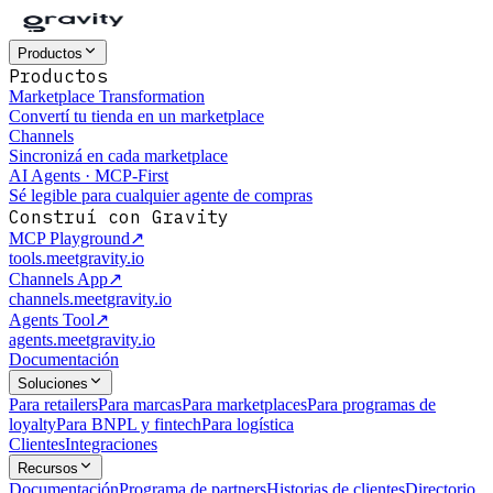
Productos
Productos
Marketplace Transformation
Convertí tu tienda en un marketplace
Channels
Sincronizá en cada marketplace
AI Agents · MCP-First
Sé legible para cualquier agente de compras
Construí con Gravity
MCP Playground
↗
tools.meetgravity.io
Channels App
↗
channels.meetgravity.io
Agents Tool
↗
agents.meetgravity.io
Documentación
Soluciones
Para retailers
Para marcas
Para marketplaces
Para programas de
loyalty
Para BNPL y fintech
Para logística
Clientes
Integraciones
Recursos
Documentación
Programa de partners
Historias de clientes
Directorio