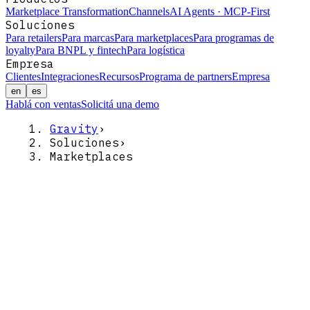
Marketplace Transformation
Channels
AI Agents · MCP-First
Soluciones
Para retailers
Para marcas
Para marketplaces
Para programas de
loyalty
Para BNPL y fintech
Para logística
Empresa
Clientes
Integraciones
Recursos
Programa de partners
Empresa
en
es
Hablá con ventas
Solicitá una demo
Gravity
›
Soluciones
›
Marketplaces