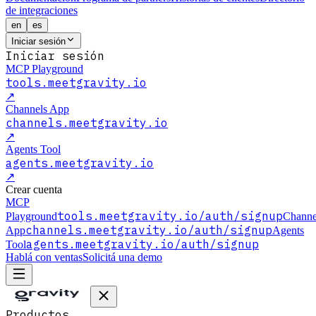
de integraciones
en
es
Iniciar sesión
Iniciar sesión
MCP Playground
tools.meetgravity.io
↗
Channels App
channels.meetgravity.io
↗
Agents Tool
agents.meetgravity.io
↗
Crear cuenta
MCP
tools.meetgravity.io
/auth/signup
Playground
Channe
channels.meetgravity.io
/auth/signup
App
Agents
agents.meetgravity.io
/auth/signup
Tool
Hablá con ventas
Solicitá una demo
Productos