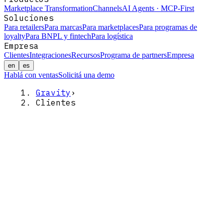
Marketplace Transformation
Channels
AI Agents · MCP-First
Soluciones
Para retailers
Para marcas
Para marketplaces
Para programas de
loyalty
Para BNPL y fintech
Para logística
Empresa
Clientes
Integraciones
Recursos
Programa de partners
Empresa
en
es
Hablá con ventas
Solicitá una demo
Gravity
›
Clientes