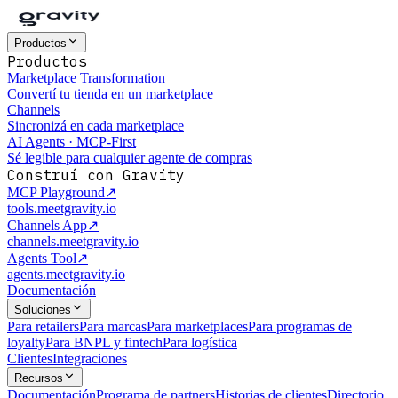
Productos
Productos
Marketplace Transformation
Convertí tu tienda en un marketplace
Channels
Sincronizá en cada marketplace
AI Agents · MCP-First
Sé legible para cualquier agente de compras
Construí con Gravity
MCP Playground
↗
tools.meetgravity.io
Channels App
↗
channels.meetgravity.io
Agents Tool
↗
agents.meetgravity.io
Documentación
Soluciones
Para retailers
Para marcas
Para marketplaces
Para programas de
loyalty
Para BNPL y fintech
Para logística
Clientes
Integraciones
Recursos
Documentación
Programa de partners
Historias de clientes
Directorio