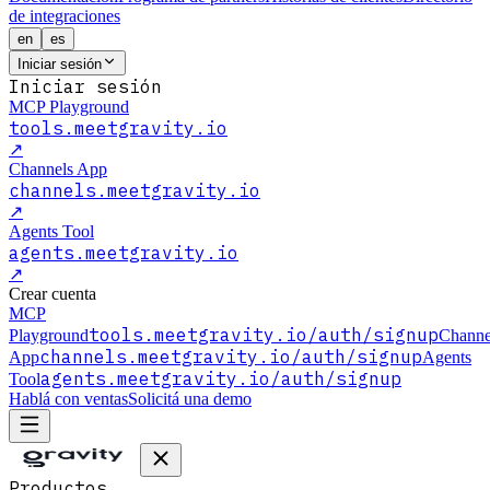
de integraciones
en
es
Iniciar sesión
Iniciar sesión
MCP Playground
tools.meetgravity.io
↗
Channels App
channels.meetgravity.io
↗
Agents Tool
agents.meetgravity.io
↗
Crear cuenta
MCP
tools.meetgravity.io
/auth/signup
Playground
Channe
channels.meetgravity.io
/auth/signup
App
Agents
agents.meetgravity.io
/auth/signup
Tool
Hablá con ventas
Solicitá una demo
Productos