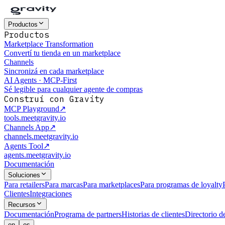
Productos
Productos
Marketplace Transformation
Convertí tu tienda en un marketplace
Channels
Sincronizá en cada marketplace
AI Agents · MCP-First
Sé legible para cualquier agente de compras
Construí con Gravity
MCP Playground
↗
tools.meetgravity.io
Channels App
↗
channels.meetgravity.io
Agents Tool
↗
agents.meetgravity.io
Documentación
Soluciones
Para retailers
Para marcas
Para marketplaces
Para programas de loyalty
Clientes
Integraciones
Recursos
Documentación
Programa de partners
Historias de clientes
Directorio d
en
es