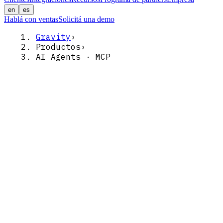
en
es
Hablá con ventas
Solicitá una demo
Gravity
›
Productos
›
AI Agents · MCP