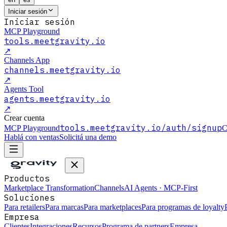
Iniciar sesión
Iniciar sesión
MCP Playground
tools.meetgravity.io
↗
Channels App
channels.meetgravity.io
↗
Agents Tool
agents.meetgravity.io
↗
Crear cuenta
tools.meetgravity.io
/auth/signup
MCP Playground
C
Hablá con ventas
Solicitá una demo
Productos
Marketplace Transformation
Channels
AI Agents · MCP-First
Soluciones
Para retailers
Para marcas
Para marketplaces
Para programas de loyalty
Empresa
Clientes
Integraciones
Recursos
Programa de partners
Empresa