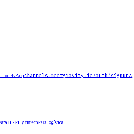
channels.meetgravity.io
/auth/signup
hannels App
Ag
Para BNPL y fintech
Para logística