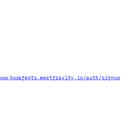
agents.meetgravity.io
/auth/signup
ents Tool