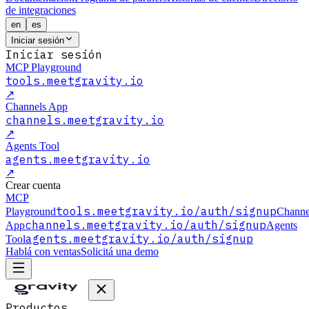
de integraciones
en
es
Iniciar sesión
Iniciar sesión
MCP Playground
tools.meetgravity.io
↗
Channels App
channels.meetgravity.io
↗
Agents Tool
agents.meetgravity.io
↗
Crear cuenta
MCP
tools.meetgravity.io
/auth/signup
Playground
Channe
channels.meetgravity.io
/auth/signup
App
Agents
agents.meetgravity.io
/auth/signup
Tool
Hablá con ventas
Solicitá una demo
Productos