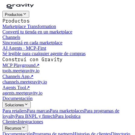
Productos
Productos
Marketplace Transformation
Convertí tu tienda en un marketplace
Channels
Sincronizá en cada marketplace
AI Agents · MCP-First
Sé legible para cualquier agente de compras
Construí con Gravity
MCP Playground
↗
tools.meetgravity.io
Channels App
↗
channels.meetgravity.io
Agents Tool
↗
agents.meetgravity.io
Documentación
Soluciones
Para retailers
Para marcas
Para marketplaces
Para programas de
loyalty
Para BNPL y fintech
Para logística
Clientes
Integraciones
Recursos
Documentación
Programa de partners
Historias de clientes
Directorio