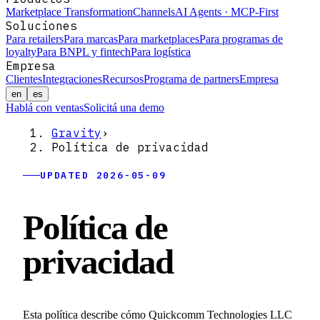
Marketplace Transformation
Channels
AI Agents · MCP-First
Soluciones
Para retailers
Para marcas
Para marketplaces
Para programas de
loyalty
Para BNPL y fintech
Para logística
Empresa
Clientes
Integraciones
Recursos
Programa de partners
Empresa
en
es
Hablá con ventas
Solicitá una demo
Gravity
›
Política de privacidad
UPDATED 2026-05-09
Política de
privacidad
Esta política describe cómo Quickcomm Technologies LLC