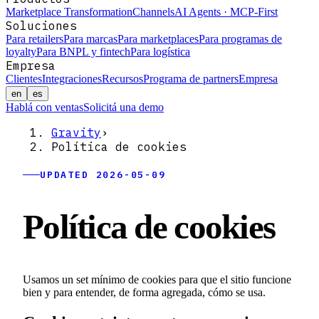
Marketplace Transformation
Channels
AI Agents · MCP-First
Soluciones
Para retailers
Para marcas
Para marketplaces
Para programas de
loyalty
Para BNPL y fintech
Para logística
Empresa
Clientes
Integraciones
Recursos
Programa de partners
Empresa
en
es
Hablá con ventas
Solicitá una demo
Gravity
›
Política de cookies
UPDATED 2026-05-09
Política de cookies
Usamos un set mínimo de cookies para que el sitio funcione
bien y para entender, de forma agregada, cómo se usa.