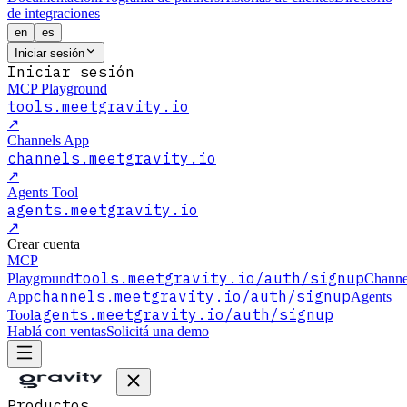
de integraciones
en
es
Iniciar sesión
Iniciar sesión
MCP Playground
tools.meetgravity.io
↗
Channels App
channels.meetgravity.io
↗
Agents Tool
agents.meetgravity.io
↗
Crear cuenta
MCP
tools.meetgravity.io
/auth/signup
Playground
Channe
channels.meetgravity.io
/auth/signup
App
Agents
agents.meetgravity.io
/auth/signup
Tool
Hablá con ventas
Solicitá una demo
Productos