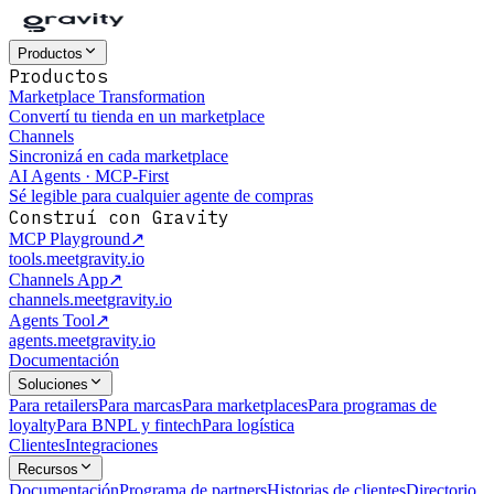
Productos
Productos
Marketplace Transformation
Convertí tu tienda en un marketplace
Channels
Sincronizá en cada marketplace
AI Agents · MCP-First
Sé legible para cualquier agente de compras
Construí con Gravity
MCP Playground
↗
tools.meetgravity.io
Channels App
↗
channels.meetgravity.io
Agents Tool
↗
agents.meetgravity.io
Documentación
Soluciones
Para retailers
Para marcas
Para marketplaces
Para programas de
loyalty
Para BNPL y fintech
Para logística
Clientes
Integraciones
Recursos
Documentación
Programa de partners
Historias de clientes
Directorio