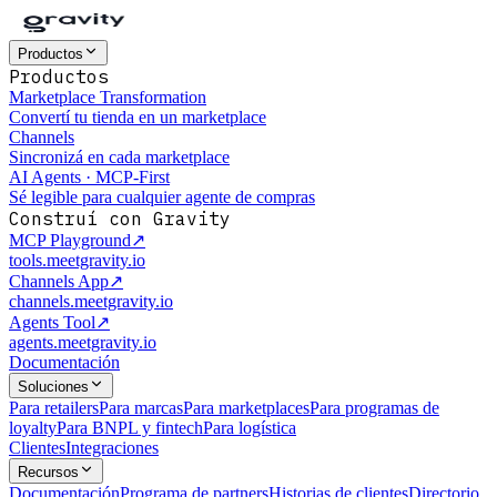
Productos
Productos
Marketplace Transformation
Convertí tu tienda en un marketplace
Channels
Sincronizá en cada marketplace
AI Agents · MCP-First
Sé legible para cualquier agente de compras
Construí con Gravity
MCP Playground
↗
tools.meetgravity.io
Channels App
↗
channels.meetgravity.io
Agents Tool
↗
agents.meetgravity.io
Documentación
Soluciones
Para retailers
Para marcas
Para marketplaces
Para programas de
loyalty
Para BNPL y fintech
Para logística
Clientes
Integraciones
Recursos
Documentación
Programa de partners
Historias de clientes
Directorio