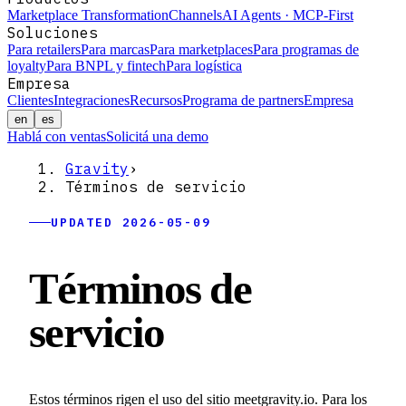
Marketplace Transformation
Channels
AI Agents · MCP-First
Soluciones
Para retailers
Para marcas
Para marketplaces
Para programas de
loyalty
Para BNPL y fintech
Para logística
Empresa
Clientes
Integraciones
Recursos
Programa de partners
Empresa
en
es
Hablá con ventas
Solicitá una demo
Gravity
›
Términos de servicio
UPDATED 2026-05-09
Términos de
servicio
Estos términos rigen el uso del sitio meetgravity.io. Para los