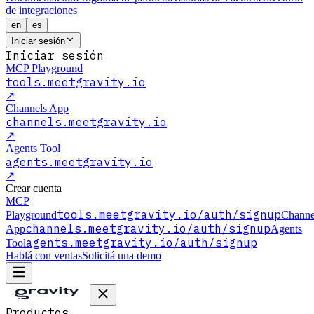
de integraciones
en
es
Iniciar sesión
Iniciar sesión
MCP Playground
tools.meetgravity.io
↗
Channels App
channels.meetgravity.io
↗
Agents Tool
agents.meetgravity.io
↗
Crear cuenta
MCP
tools.meetgravity.io
/auth/signup
Playground
Channe
channels.meetgravity.io
/auth/signup
App
Agents
agents.meetgravity.io
/auth/signup
Tool
Hablá con ventas
Solicitá una demo
Productos