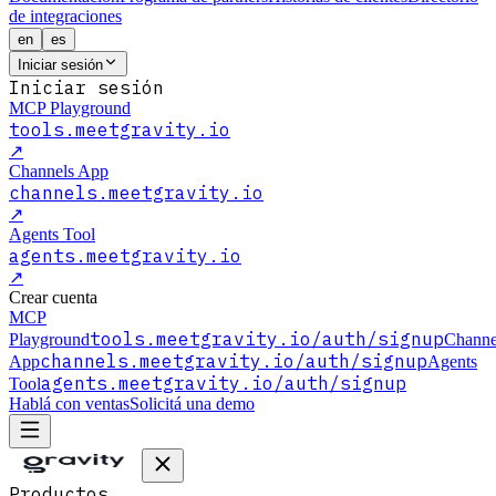
de integraciones
en
es
Iniciar sesión
Iniciar sesión
MCP Playground
tools.meetgravity.io
↗
Channels App
channels.meetgravity.io
↗
Agents Tool
agents.meetgravity.io
↗
Crear cuenta
MCP
tools.meetgravity.io
/auth/signup
Playground
Channe
channels.meetgravity.io
/auth/signup
App
Agents
agents.meetgravity.io
/auth/signup
Tool
Hablá con ventas
Solicitá una demo
Productos