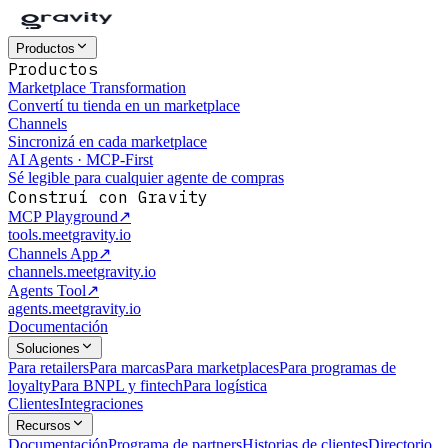
Productos
Productos
Marketplace Transformation
Convertí tu tienda en un marketplace
Channels
Sincronizá en cada marketplace
AI Agents · MCP-First
Sé legible para cualquier agente de compras
Construí con Gravity
MCP Playground
↗
tools.meetgravity.io
Channels App
↗
channels.meetgravity.io
Agents Tool
↗
agents.meetgravity.io
Documentación
Soluciones
Para retailers
Para marcas
Para marketplaces
Para programas de
loyalty
Para BNPL y fintech
Para logística
Clientes
Integraciones
Recursos
Documentación
Programa de partners
Historias de clientes
Directorio