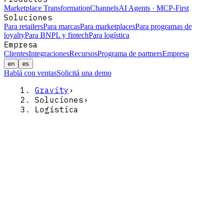
Marketplace Transformation
Channels
AI Agents · MCP-First
Soluciones
Para retailers
Para marcas
Para marketplaces
Para programas de
loyalty
Para BNPL y fintech
Para logística
Empresa
Clientes
Integraciones
Recursos
Programa de partners
Empresa
en
es
Hablá con ventas
Solicitá una demo
Gravity
›
Soluciones
›
Logística