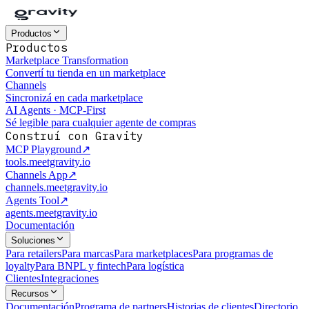
Productos
Productos
Marketplace Transformation
Convertí tu tienda en un marketplace
Channels
Sincronizá en cada marketplace
AI Agents · MCP-First
Sé legible para cualquier agente de compras
Construí con Gravity
MCP Playground
↗
tools.meetgravity.io
Channels App
↗
channels.meetgravity.io
Agents Tool
↗
agents.meetgravity.io
Documentación
Soluciones
Para retailers
Para marcas
Para marketplaces
Para programas de
loyalty
Para BNPL y fintech
Para logística
Clientes
Integraciones
Recursos
Documentación
Programa de partners
Historias de clientes
Directorio