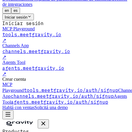
de integraciones
en
es
Iniciar sesión
Iniciar sesión
MCP Playground
tools.meetgravity.io
↗
Channels App
channels.meetgravity.io
↗
Agents Tool
agents.meetgravity.io
↗
Crear cuenta
MCP
tools.meetgravity.io
/auth/signup
Playground
Channe
channels.meetgravity.io
/auth/signup
App
Agents
agents.meetgravity.io
/auth/signup
Tool
Hablá con ventas
Solicitá una demo
Productos