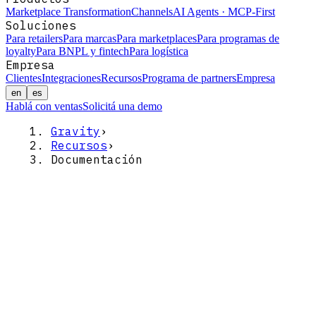
Marketplace Transformation
Channels
AI Agents · MCP-First
Soluciones
Para retailers
Para marcas
Para marketplaces
Para programas de
loyalty
Para BNPL y fintech
Para logística
Empresa
Clientes
Integraciones
Recursos
Programa de partners
Empresa
en
es
Hablá con ventas
Solicitá una demo
Gravity
›
Recursos
›
Documentación